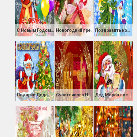
С Новым Годом Gif открытка
Новогодний презент
Поздравить коллег с Новым Годом
Подарки Деда Мороза к новому году
Счастливого Нового Года
Дед Мороз поет песню