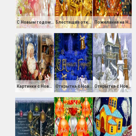
С Новым годом, дорогие друзья!
Блестящая открытка Счастливого Нового Года
Пожелания на Новый Год открытка
Картинки с Новым Годом и Рождеством
Открытка с Новым Годом для блогов и форумов
Открытка с Новым Годом для фейсбука