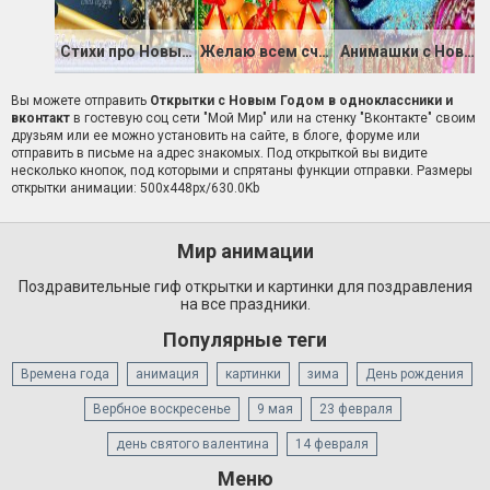
Стихи про Новый Год в картинках
Желаю всем счастливого Нового Года
Анимашки с Новым Годом
Вы можете отправить
Открытки с Новым Годом в одноклассники и
вконтакт
в гостевую соц сети "Мой Мир" или на стенку "Вконтакте" своим
друзьям или ее можно установить на сайте, в блоге, форуме или
отправить в письме на адрес знакомых. Под открыткой вы видите
несколько кнопок, под которыми и спрятаны функции отправки. Размеры
открытки анимации: 500x448px/630.0Kb
Мир анимации
Поздравительные гиф открытки и картинки для поздравления
на все праздники.
Популярные теги
Времена года
анимация
картинки
зима
День рождения
Вербное воскресенье
9 мая
23 февраля
день святого валентина
14 февраля
Меню