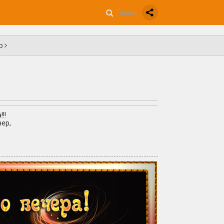
ер
!!
ер,
+5