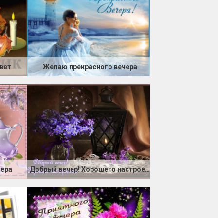
ивет
Желаю прекрасного вечера
чера
Добрый вечер! Хорошего настроения!