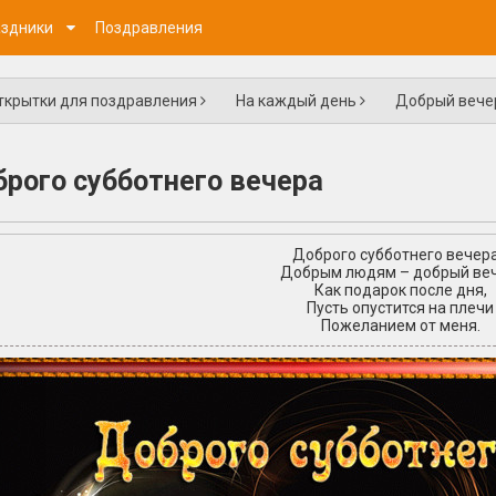
здники
Поздравления
ткрытки для поздравления
На каждый день
Добрый веч
рого субботнего вечера
Доброго субботнего вечера!
Добрым людям – добрый веч
Как подарок после дня,
Пусть опустится на плечи
Пожеланием от меня.