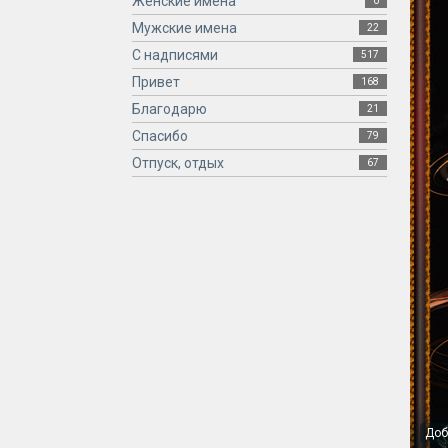
Женские имена
0
Мужские имена
22
С надписями
517
Привет
168
Благодарю
21
Спасибо
79
Отпуск, отдых
67
Доб