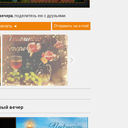
вечера
, поделитесь ею с друзьями.
качать
◄
рый вечер