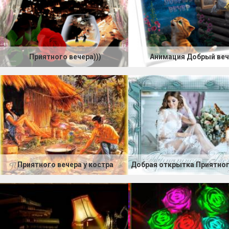
Приятного вечера)))
Анимация Добрый веч
Приятного вечера у костра