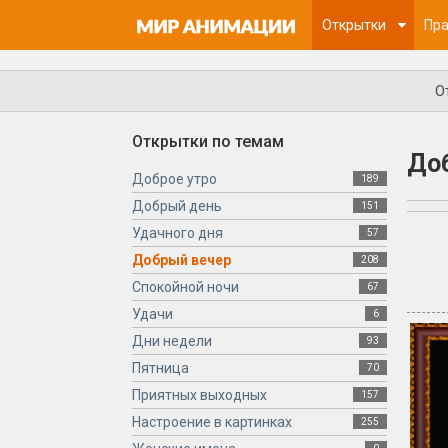
Открытки
Пра
О
Открытки по темам
Доб
Доброе утро
189
Добрый день
151
Удачного дня
57
Добрый вечер
208
Спокойной ночи
67
Удачи
6
Дни недели
93
Пятница
70
Приятных выходных
157
Настроение в картинках
255