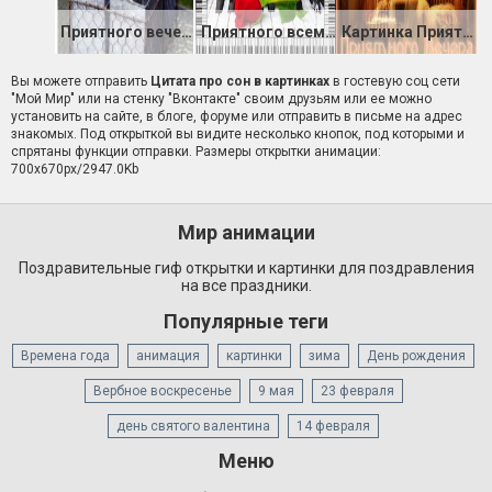
Приятного вечера картинка с надписью для друзей
Приятного всем творческого вечера
Картинка Приятного вечера
Вы можете отправить
Цитата про сон в картинках
в гостевую соц сети
"Мой Мир" или на стенку "Вконтакте" своим друзьям или ее можно
установить на сайте, в блоге, форуме или отправить в письме на адрес
знакомых. Под открыткой вы видите несколько кнопок, под которыми и
спрятаны функции отправки. Размеры открытки анимации:
700x670px/2947.0Kb
Мир анимации
Поздравительные гиф открытки и картинки для поздравления
на все праздники.
Популярные теги
Времена года
анимация
картинки
зима
День рождения
Вербное воскресенье
9 мая
23 февраля
день святого валентина
14 февраля
Меню