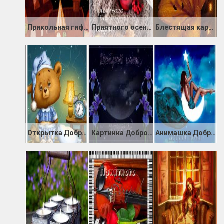
Прикольная гиф картинка спокойной ночи
Приятного осеннего вечера
Блестящая картинка Доброго вечера!
Открытка Доброй ночи! Сладких снов!
Картинка Доброй ночи, друзья!
Анимашка Доброй ночи