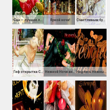
Сон — лучшее лекарство
Яркой ночи!
Счастливым будет пусть твой сон
Гиф открытка Сладких снов
Нежной Ночи анимация
Надпись Нежных снов