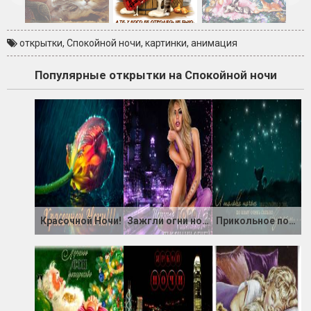
открытки
,
Спокойной ночи
,
картинки
,
анимация
Популярные открытки на Спокойной ночи
Красочной Ночи!
Зажгли огни ночные города
Прикольное пожелания на ночь